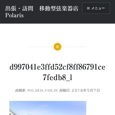
コ
出張・訪問 移動型弦楽器店
メニュー
ン
Polaris
テ
ン
ツ
へ
ス
キ
ッ
プ
d997041e3ffd52cf8ff86791ce
7fedb8_l
投稿者:
POLARIS.VIOLIN
投稿日:
2018年5月7日