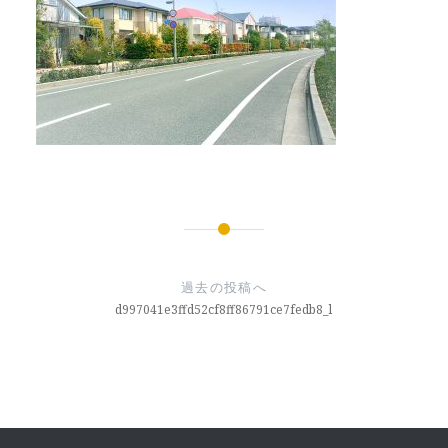
投
稿
過去の投稿へ
d997041e3ffd52cf8ff86791ce7fedb8_l
ナ
ビ
ゲ
ー